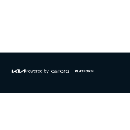
Powered by
MODELOS
LEGALES
INFORMACIÓN DE C
Términos y
condiciones
E-mail
:
giorgio.lellis.b@as
Política de privacidad