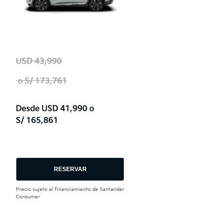
USD 43,990
o
S/ 173,761
Desde
USD 41,990
o
S/ 165,861
RESERVAR
Precio sujeto al financiamiento de Santander
Consumer