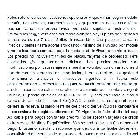
Fotos referenciales con accesorios opcionales y que varían según modelo
versión. Los detalles, características y equipamiento de la ficha técni
podrían variar sin previo aviso, y/o estar sujetas a restricciones
limitaciones según versiones del modelo disponible. El plazo de vigencia 
la reserva es de 7 días hábiles, transcurrido dicho plazo se cancelar
Precios vigentes hasta agotar stock (stock mínimo de 1 unidad por model
y no aplican para compras bajo la modalidad de financiamiento o leasin
Los precios no incluyen trámites de placas, tarjetas de propiedad, flete
accesorios y/o equipamiento adicional. Los precios pueden sufr
modificaciones por causas ajenas a nuestra voluntad, como variaciones 
tipo de cambio, derechos de importación, tributos u otros. Los gastos 
internamiento, aranceles e impuestos vigentes a la fecha est
considerados en la presente; cualquier variación posterior decretada q
afecte la cuantía de estos conceptos, será asumida por cuenta y cargo d
usuario. El precio en Soles es REFERENCIAL y está calculado al tipo 
cambio de caja de Kia Import Perú S.A.C. vigente al día en que el usuar
genera la reserva. El saldo restante del precio del vehículo se cancelará 
el concesionario elegido aplicando el TC vigente de éste al día del pag
Aplicable para pagos con tarjeta crédito (no se aceptan tarjetas de crédi
extranjeras), débito y PagoEfectivo. Sólo se podrá usar un único medio 
pago. El usuario acepta y reconoce que debido a particularidades en 
operatividad del servicio de la pasarela de pagos que utiliza este sitio we