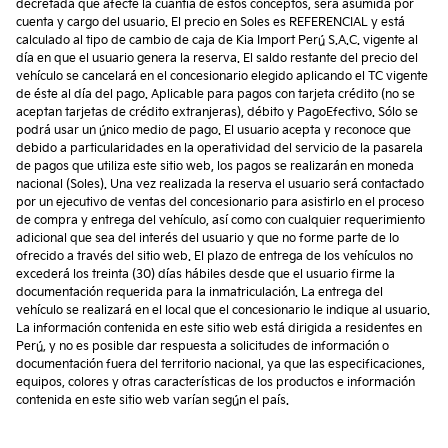
decretada que afecte la cuantía de estos conceptos, será asumida por
cuenta y cargo del usuario. El precio en Soles es REFERENCIAL y está
calculado al tipo de cambio de caja de Kia Import Perú S.A.C. vigente al
día en que el usuario genera la reserva. El saldo restante del precio del
vehículo se cancelará en el concesionario elegido aplicando el TC vigente
de éste al día del pago. Aplicable para pagos con tarjeta crédito (no se
aceptan tarjetas de crédito extranjeras), débito y PagoEfectivo. Sólo se
podrá usar un único medio de pago. El usuario acepta y reconoce que
debido a particularidades en la operatividad del servicio de la pasarela
de pagos que utiliza este sitio web, los pagos se realizarán en moneda
nacional (Soles). Una vez realizada la reserva el usuario será contactado
por un ejecutivo de ventas del concesionario para asistirlo en el proceso
de compra y entrega del vehículo, así como con cualquier requerimiento
adicional que sea del interés del usuario y que no forme parte de lo
ofrecido a través del sitio web. El plazo de entrega de los vehículos no
excederá los treinta (30) días hábiles desde que el usuario firme la
documentación requerida para la inmatriculación. La entrega del
vehículo se realizará en el local que el concesionario le indique al usuario.
La información contenida en este sitio web está dirigida a residentes en
Perú, y no es posible dar respuesta a solicitudes de información o
documentación fuera del territorio nacional, ya que las especificaciones,
equipos, colores y otras características de los productos e información
contenida en este sitio web varían según el país.